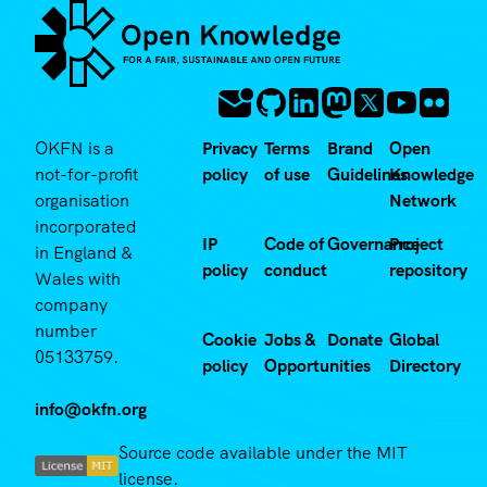
OKFN is a
Privacy
Terms
Brand
Open
not-for-profit
policy
of use
Guidelines
Knowledge
organisation
Network
incorporated
IP
Code of
Governance
Project
in England &
policy
conduct
repository
Wales with
company
number
Cookie
Jobs &
Donate
Global
05133759.
policy
Opportunities
Directory
info@okfn.org
Source code available under the MIT
license.